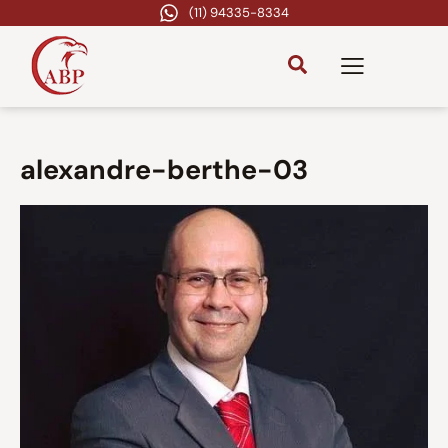
(11) 94335-8334
alexandre-berthe-03