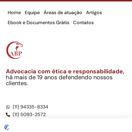
Home
Equipe
Áreas de atuação
Artigos
Ebook e Documentos Grátis
Contatos
Advocacia com ética e responsabilidade,
há mais de 19 anos defendendo nossos
clientes.
Alexandre Berthe Pinto Soc. Ind. Adv.
CNPJ: 27.814.132/0001-03 – OAB/SP nº 22477
(11) 94335-8334
(11) 5093-2572
(11) 5093-5896