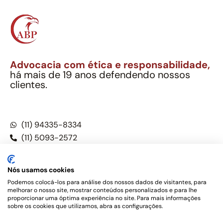
Advocacia com ética e responsabilidade,
há mais de 19 anos defendendo nossos
clientes.
Alexandre Berthe Pinto Soc. Ind. Adv.
CNPJ: 27.814.132/0001-03 – OAB/SP nº 22477
(11) 94335-8334
(11) 5093-2572
(11) 5093-5896
Nós usamos cookies
Podemos colocá-los para análise dos nossos dados de visitantes, para
melhorar o nosso site, mostrar conteúdos personalizados e para lhe
Este site não é um produto Meta Platforms, Inc., Google LLC,
proporcionar uma óptima experiência no site. Para mais informações
tampouco oferece serviços públicos oficiais. Somos um
sobre os cookies que utilizamos, abra as configurações.
escritório de advocacia, que oferece apenas serviços jurídicos,