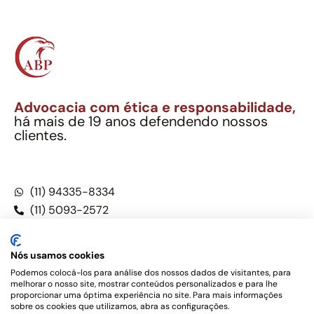
Advocacia com ética e responsabilidade,
há mais de 19 anos defendendo nossos
clientes.
Alexandre Berthe Pinto Soc. Ind. Adv.
CNPJ: 27.814.132/0001-03 – OAB/SP nº 22477
(11) 94335-8334
(11) 5093-2572
(11) 5093-5896
Nós usamos cookies
Podemos colocá-los para análise dos nossos dados de visitantes, para
melhorar o nosso site, mostrar conteúdos personalizados e para lhe
Este site não é um produto Meta Platforms, Inc., Google LLC,
proporcionar uma óptima experiência no site. Para mais informações
tampouco oferece serviços públicos oficiais. Somos um
sobre os cookies que utilizamos, abra as configurações.