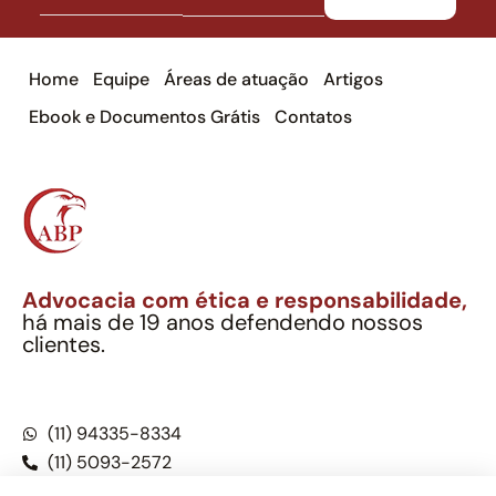
Home
Equipe
Áreas de atuação
Artigos
Ebook e Documentos Grátis
Contatos
Advocacia com ética e responsabilidade,
há mais de 19 anos defendendo nossos
clientes.
Alexandre Berthe Pinto Soc. Ind. Adv.
CNPJ: 27.814.132/0001-03 – OAB/SP nº 22477
(11) 94335-8334
(11) 5093-2572
(11) 5093-5896