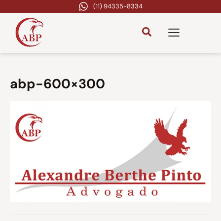
(11) 94335-8334
abp-600×300