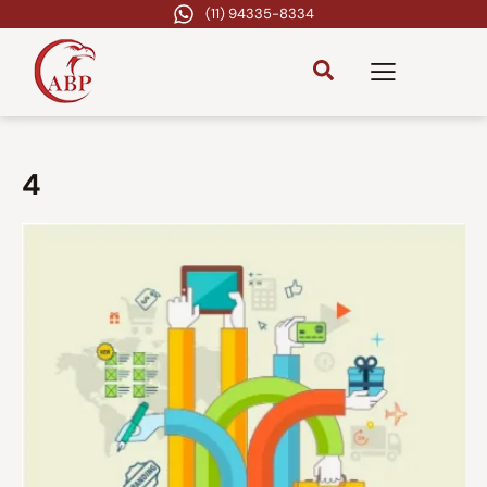
(11) 94335-8334
4