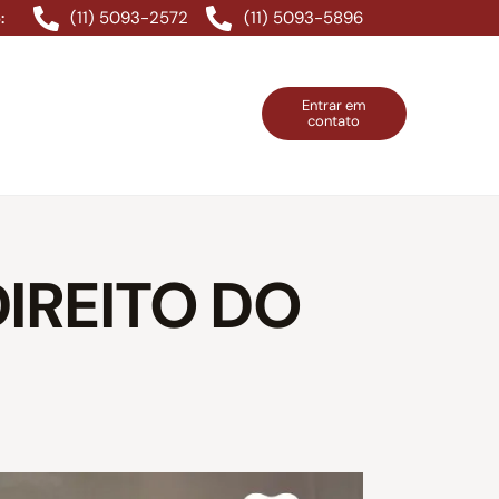
(11) 5093-2572
(11) 5093-5896
:
Entrar em
contato
ntos Grátis
Contatos
Entrar em contato
IREITO DO