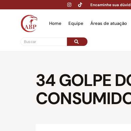
Encaminhe sua dúvid
Home
Equipe
Áreas de atuação
Hom
34 GOLPE D
CONSUMID