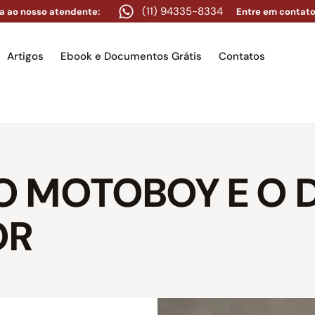
(11) 94335-8334
a ao nosso atendente:
Entre em contato
Artigos
Ebook e Documentos Grátis
Contatos
e
Equipe
Áreas de atuação
Artigos
Ebook e Docume
O MOTOBOY E O D
OR