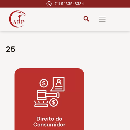
(11) 94335-8334
25