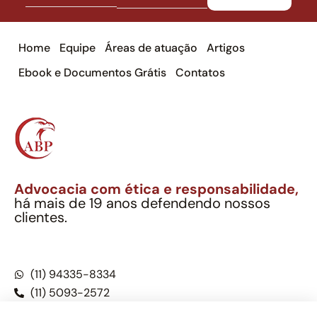
Home
Equipe
Áreas de atuação
Artigos
Ebook e Documentos Grátis
Contatos
Advocacia com ética e responsabilidade,
há mais de 19 anos defendendo nossos
clientes.
Alexandre Berthe Pinto Soc. Ind. Adv.
CNPJ: 27.814.132/0001-03 – OAB/SP nº 22477
(11) 94335-8334
(11) 5093-2572
(11) 5093-5896