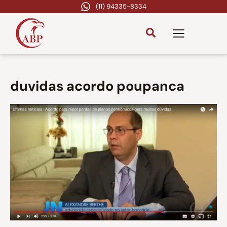
(11) 94335-8334
duvidas acordo poupanca