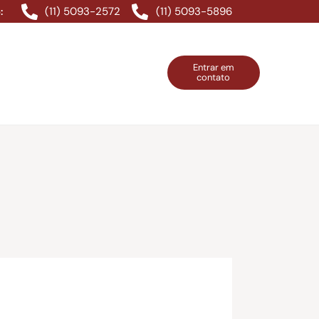
(11) 5093-2572
(11) 5093-5896
:
Entrar em
contato
ntos Grátis
Contatos
Entrar em contato