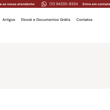
(11) 94335-8334
a ao nosso atendente:
Entre em contato
Artigos
Ebook e Documentos Grátis
Contatos
e
Equipe
Áreas de atuação
Artigos
Ebook e Docume