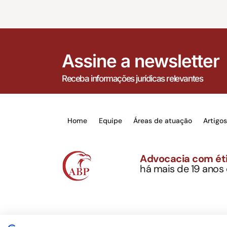
Assine a newsletter
Receba informações jurídicas relevantes
Home
Equipe
Áreas de atuação
Artigo
Advocacia com éti
há mais de 19 anos
Alexandre Berthe Pin
CNPJ: 27.814.132/0
Este site não é um produto Meta Platforms, Inc., 