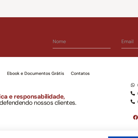
s
Ebook e Documentos Grátis
Contatos
ca e responsabilidade,
 defendendo nossos clientes.
to Soc. Ind. Adv.
001-03 – OAB/SP nº 22477
Google LLC, tampouco oferece serviços públicos oficiais. Somos um e