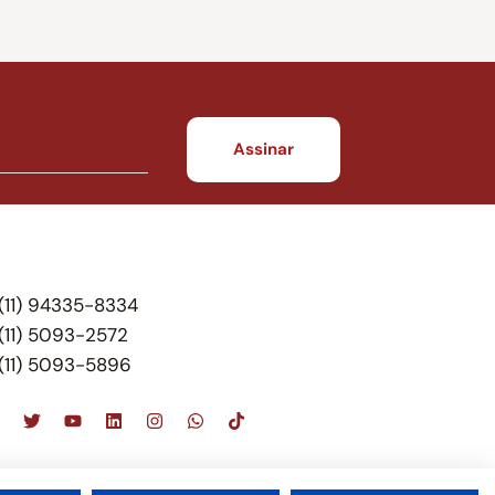
(11) 94335-8334
(11) 5093-2572
(11) 5093-5896
scritório de advocacia, que oferece apenas