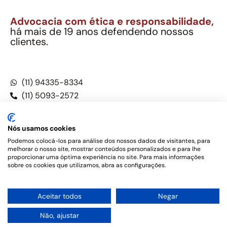
Advocacia com ética e responsabilidade,
há mais de 19 anos defendendo nossos
clientes.
Alexandre Berthe Pinto Soc. Ind. Adv.
CNPJ: 27.814.132/0001-03 – OAB/SP nº 22477
(11) 94335-8334
(11) 5093-2572
(11) 5093-5896
Nós usamos cookies
Podemos colocá-los para análise dos nossos dados de visitantes, para
melhorar o nosso site, mostrar conteúdos personalizados e para lhe
Este site não é um produto Meta Platforms, Inc., Google LLC,
proporcionar uma óptima experiência no site. Para mais informações
tampouco oferece serviços públicos oficiais. Somos um
sobre os cookies que utilizamos, abra as configurações.
escritório de advocacia, que oferece apenas serviços jurídicos,
privativos de advogados, de acordo com a legislação vigente e
o Código de Ética e Disciplina da OAB do Brasil – Alexandre
1
Aceitar todos
Negar
Berthe Pinto Soc. de Adv, OAB/SP nº 22477 –
Política de
Privacidade e Termos de uso
Não, ajustar