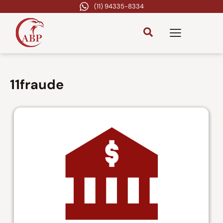
(11) 94335-8334
11fraude