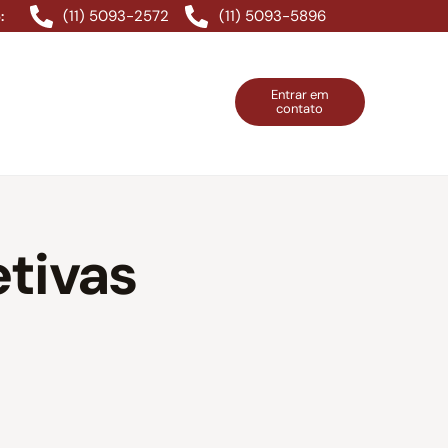
(11) 5093-2572
(11) 5093-5896
:
Entrar em
contato
ntos Grátis
Contatos
Entrar em contato
etivas