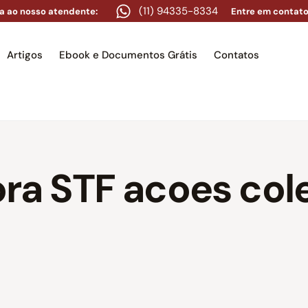
(11) 94335-8334
a ao nosso atendente:
Entre em contato
Artigos
Ebook e Documentos Grátis
Contatos
e
Equipe
Áreas de atuação
Artigos
Ebook e Docume
gora STF acoes col