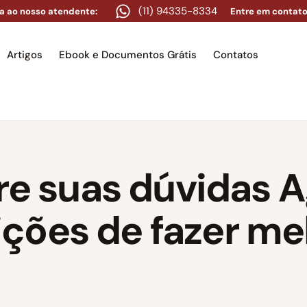
(11) 94335-8334
a ao nosso atendente:
Entre em contato
Artigos
Ebook e Documentos Grátis
Contatos
e
Equipe
Áreas de atuação
Artigos
Ebook e Docume
ire suas dúvidas 
ções de fazer mel