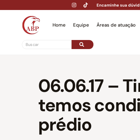
Encaminhe sua dúvid
Home
Equipe
Áreas de atuação
Hom
06.06.17 – T
temos condi
prédio