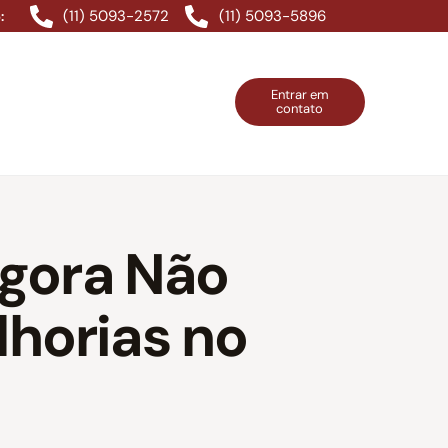
(11) 5093-2572
(11) 5093-5896
:
Entrar em
contato
ntos Grátis
Contatos
Entrar em contato
Agora Não
horias no