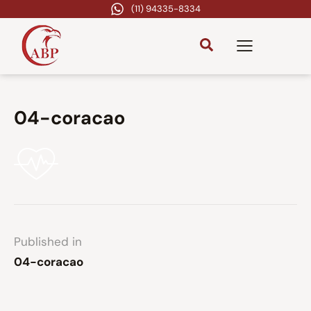
(11) 94335-8334
04-coracao
Published in
04-coracao