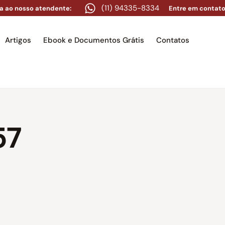
(11) 94335-8334
a ao nosso atendente:
Entre em contato
Artigos
Ebook e Documentos Grátis
Contatos
e
Equipe
Áreas de atuação
Artigos
Ebook e Docume
57