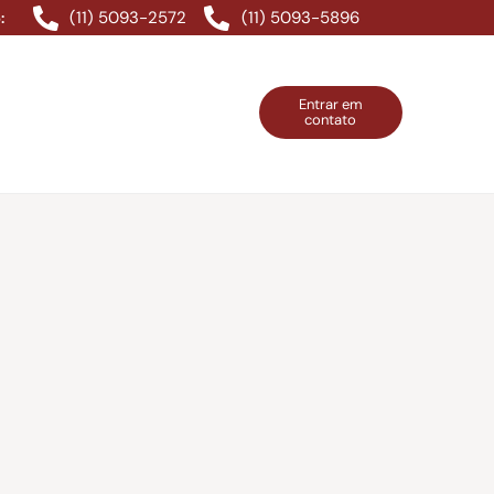
(11) 5093-2572
(11) 5093-5896
:
Entrar em
contato
ntos Grátis
Contatos
Entrar em contato