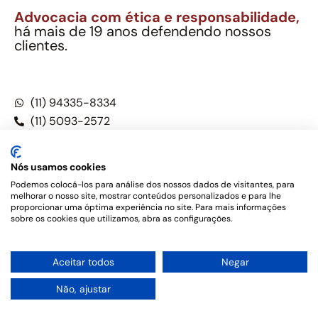
Advocacia com ética e responsabilidade,
há mais de 19 anos defendendo nossos
clientes.
Alexandre Berthe Pinto Soc. Ind. Adv.
CNPJ: 27.814.132/0001-03 – OAB/SP nº 22477
(11) 94335-8334
(11) 5093-2572
(11) 5093-5896
Nós usamos cookies
Podemos colocá-los para análise dos nossos dados de visitantes, para
melhorar o nosso site, mostrar conteúdos personalizados e para lhe
Este site não é um produto Meta Platforms, Inc., Google LLC,
proporcionar uma óptima experiência no site. Para mais informações
tampouco oferece serviços públicos oficiais. Somos um
sobre os cookies que utilizamos, abra as configurações.
escritório de advocacia, que oferece apenas serviços jurídicos,
privativos de advogados, de acordo com a legislação vigente e
o Código de Ética e Disciplina da OAB do Brasil – Alexandre
1
Aceitar todos
Negar
Berthe Pinto Soc. de Adv, OAB/SP nº 22477 –
Política de
Privacidade e Termos de uso
Não, ajustar
Desenvolvido por
Rotamaxima Digital