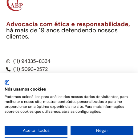
Advocacia com ética e responsabilidade,
há mais de 19 anos defendendo nossos
clientes.
Alexandre Berthe Pinto Soc. Ind. Adv.
CNPJ: 27.814.132/0001-03 – OAB/SP nº 22477
(11) 94335-8334
(11) 5093-2572
(11) 5093-5896
Nós usamos cookies
Podemos colocá-los para análise dos nossos dados de visitantes, para
melhorar o nosso site, mostrar conteúdos personalizados e para lhe
Este site não é um produto Meta Platforms, Inc., Google LLC,
proporcionar uma óptima experiência no site. Para mais informações
tampouco oferece serviços públicos oficiais. Somos um
sobre os cookies que utilizamos, abra as configurações.
escritório de advocacia, que oferece apenas serviços jurídicos,
privativos de advogados, de acordo com a legislação vigente e
o Código de Ética e Disciplina da OAB do Brasil – Alexandre
1
Aceitar todos
Negar
Berthe Pinto Soc. de Adv, OAB/SP nº 22477 –
Política de