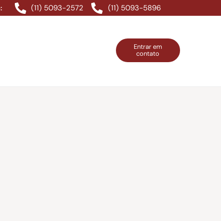
(11) 5093-2572
(11) 5093-5896
:
Entrar em
contato
ntos Grátis
Contatos
Entrar em contato