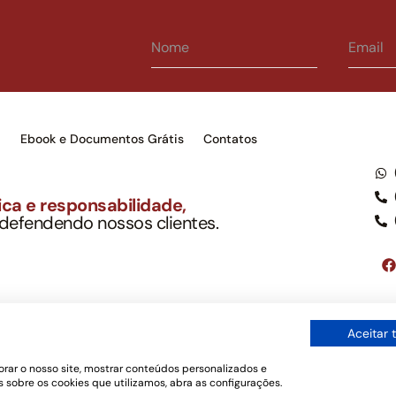
s
Ebook e Documentos Grátis
Contatos
ca e responsabilidade,
 defendendo nossos clientes.
to Soc. Ind. Adv.
001-03 – OAB/SP nº 22477
Google LLC, tampouco oferece serviços públicos oficiais. Somos um e
Aceitar 
ordo com a legislação vigente e o Código de Ética e Disciplina da OAB
os de uso
rar o nosso site, mostrar conteúdos personalizados e
 sobre os cookies que utilizamos, abra as configurações.