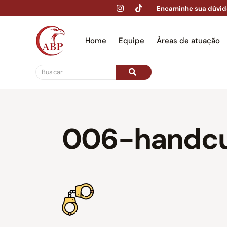
Encaminhe sua dúvid
Home
Equipe
Áreas de atuação
Hom
006-handcu