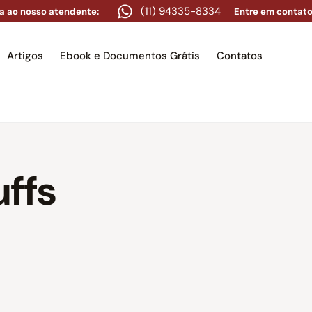
(11) 94335-8334
a ao nosso atendente:
Entre em contato
Artigos
Ebook e Documentos Grátis
Contatos
e
Equipe
Áreas de atuação
Artigos
Ebook e Docume
ffs