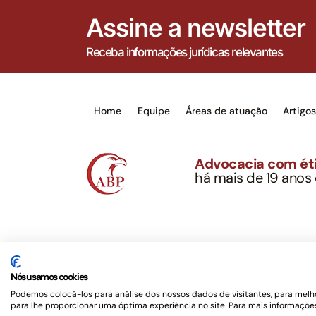
Assine a newsletter
Receba informações jurídicas relevantes
Home
Equipe
Áreas de atuação
Artigo
Advocacia com éti
há mais de 19 anos
Alexandre Berthe Pin
CNPJ: 27.814.132/0
Este site não é um produto Meta Platforms, Inc., 
serviços jurídicos, privativos de advogados, de ac
Nós usamos cookies
OAB/SP nº 22477 –
Política de Privacidade e Term
Podemos colocá-los para análise dos nossos dados de visitantes, para melho
para lhe proporcionar uma óptima experiência no site. Para mais informações
Desenvolvido por
Rotamaxima Digital