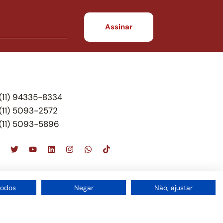
(11) 94335-8334
(11) 5093-2572
(11) 5093-5896
scritório de advocacia, que oferece apenas
todos
Negar
Não, ajustar
 do Brasil – Alexandre Berthe Pinto Soc. de Adv,
1