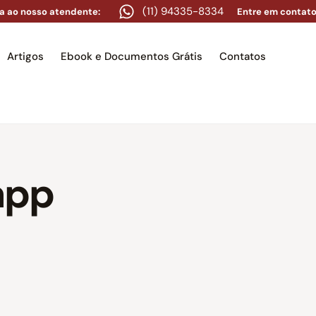
(11) 94335-8334
a ao nosso atendente:
Entre em contato
Artigos
Ebook e Documentos Grátis
Contatos
e
Equipe
Áreas de atuação
Artigos
Ebook e Docume
app