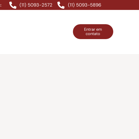
(11) 5093-2572
(11) 5093-5896
:
Entrar em
contato
ntos Grátis
Contatos
Entrar em contato