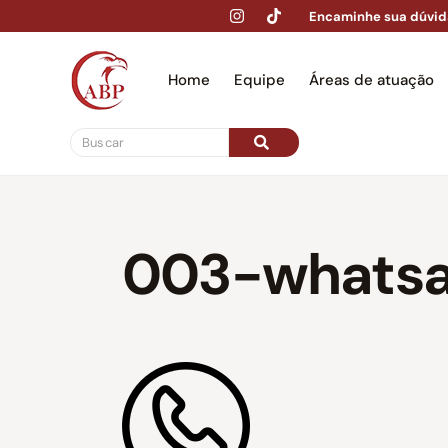
Encaminhe sua dúvid
Home
Equipe
Áreas de atuação
Hom
003-whats