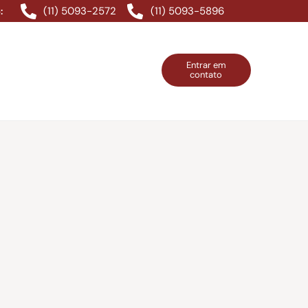
(11) 5093-2572
(11) 5093-5896
:
Entrar em
contato
ntos Grátis
Contatos
Entrar em contato