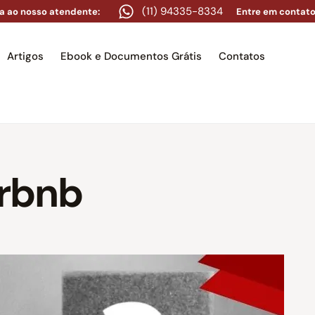
(11) 94335-8334
a ao nosso atendente:
Entre em contato
Artigos
Ebook e Documentos Grátis
Contatos
e
Equipe
Áreas de atuação
Artigos
Ebook e Docume
irbnb