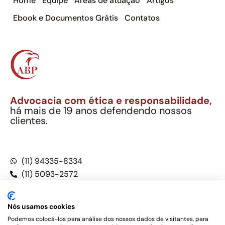
Home
Equipe
Áreas de atuação
Artigos
Ebook e Documentos Grátis
Contatos
Advocacia com ética e responsabilidade,
há mais de 19 anos defendendo nossos
clientes.
Alexandre Berthe Pinto Soc. Ind. Adv.
CNPJ: 27.814.132/0001-03 – OAB/SP nº 22477
(11) 94335-8334
(11) 5093-2572
(11) 5093-5896
Nós usamos cookies
Podemos colocá-los para análise dos nossos dados de visitantes, para