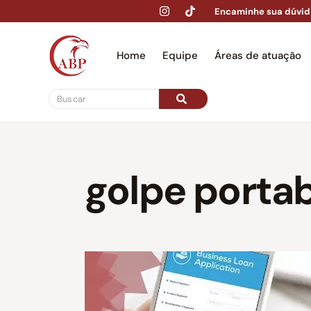
Encaminhe sua dúvid
Home
Equipe
Áreas de atuação
Hom
golpe porta