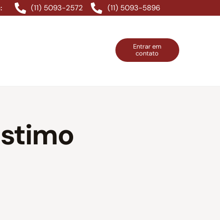
(11) 5093-2572
(11) 5093-5896
:
Entrar em
contato
ntos Grátis
Contatos
Entrar em contato
estimo