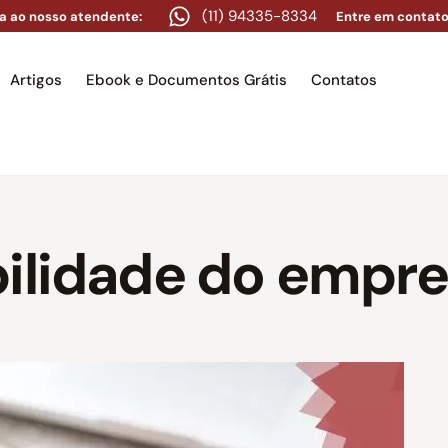
(11) 94335-8334
a ao nosso atendente:
Entre em contato
Artigos
Ebook e Documentos Grátis
Contatos
e
Equipe
Áreas de atuação
Artigos
Ebook e Docume
bilidade do empr