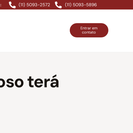
(11) 5093-2572
(11) 5093-5896
:
Entrar em
contato
ntos Grátis
Contatos
Entrar em contato
oso terá