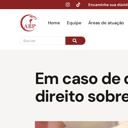
Encaminhe sua dúvid
Home
Equipe
Áreas de atuação
Hom
Em caso de 
direito sobr