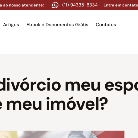
(11) 94335-8334
a ao nosso atendente:
Entre em contato
Artigos
Ebook e Documentos Grátis
Contatos
e
Equipe
Áreas de atuação
Artigos
Ebook e Docume
divórcio meu esp
e meu imóvel?