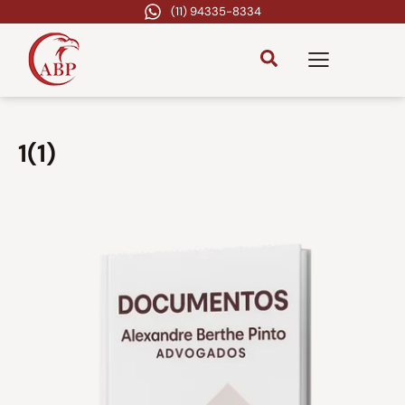
(11) 94335-8334
1(1)