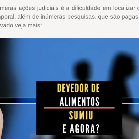
eras ações judiciais é a dificuldade em localizar 
poral, além de inúmeras pesquisas, que são pagas (
evado veja mais: