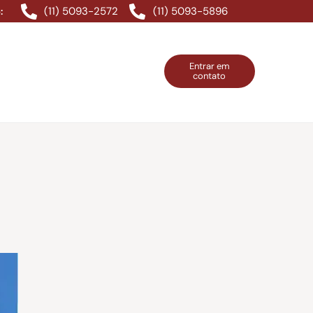
(11) 5093-2572
(11) 5093-5896
:
Entrar em
contato
ntos Grátis
Contatos
Entrar em contato