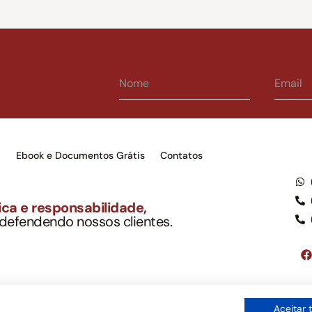
s
Ebook e Documentos Grátis
Contatos
ca e responsabilidade,
 defendendo nossos clientes.
to Soc. Ind. Adv.
001-03 – OAB/SP nº 22477
Google LLC, tampouco oferece serviços públicos oficiais. Somos um e
Aceitar 
ordo com a legislação vigente e o Código de Ética e Disciplina da OAB