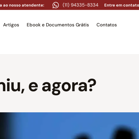
(11) 94335-8334
a ao nosso atendente:
Entre em contato
Artigos
Ebook e Documentos Grátis
Contatos
e
Equipe
Áreas de atuação
Artigos
Ebook e Docume
iu, e agora?