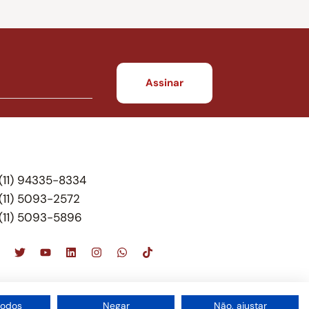
(11) 94335-8334
(11) 5093-2572
(11) 5093-5896
scritório de advocacia, que oferece apenas
todos
Negar
Não, ajustar
 do Brasil – Alexandre Berthe Pinto Soc. de Adv,