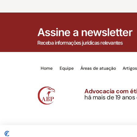
Assine a newsletter
Receba informações jurídicas relevantes
Home
Equipe
Áreas de atuação
Artigo
Advocacia com éti
há mais de 19 anos
Alexandre Berthe Pin
CNPJ: 27.814.132/0
Este site não é um produto Meta Platforms, Inc., 
serviços jurídicos, privativos de advogados, de ac