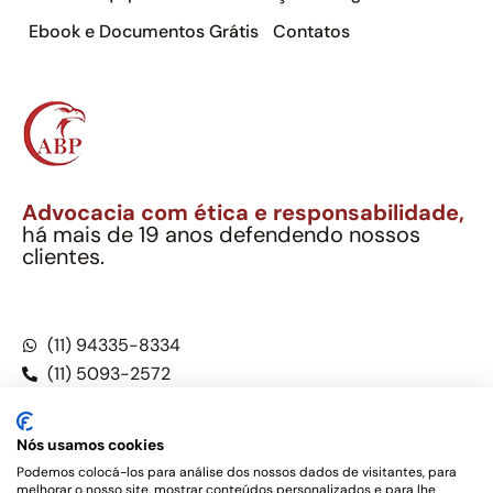
Ebook e Documentos Grátis
Contatos
Advocacia com ética e responsabilidade,
há mais de 19 anos defendendo nossos
clientes.
Alexandre Berthe Pinto Soc. Ind. Adv.
CNPJ: 27.814.132/0001-03 – OAB/SP nº 22477
(11) 94335-8334
(11) 5093-2572
(11) 5093-5896
Nós usamos cookies
Podemos colocá-los para análise dos nossos dados de visitantes, para
melhorar o nosso site, mostrar conteúdos personalizados e para lhe