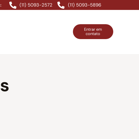
(11) 5093-2572
(11) 5093-5896
:
Entrar em
contato
ntos Grátis
Contatos
Entrar em contato
os