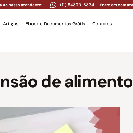
(11) 94335-8334
a ao nosso atendente:
Entre em contato
Artigos
Ebook e Documentos Grátis
Contatos
e
Equipe
Áreas de atuação
Artigos
Ebook e Docume
ensão de aliment