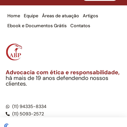
Home
Equipe
Áreas de atuação
Artigos
Ebook e Documentos Grátis
Contatos
Advocacia com ética e responsabilidade,
há mais de 19 anos defendendo nossos
clientes.
Alexandre Berthe Pinto Soc. Ind. Adv.
CNPJ: 27.814.132/0001-03 – OAB/SP nº 22477
(11) 94335-8334
(11) 5093-2572
(11) 5093-5896