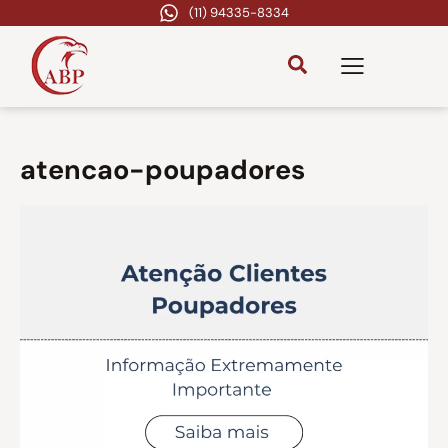
(11) 94335-8334
atencao-poupadores