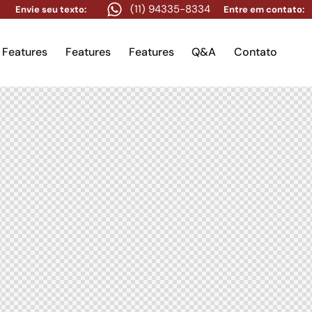
(11) 94335-8334
Envie seu texto:
Entre em contato:
Features
Features
Features
Q&A
Contato
res
Features
Features
Features
Q&A
Contato