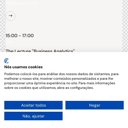
Manhattan Club
15:00 - 17:00
pm
The Lecture ''Business Analytics''
Elsie Taylor
Nós usamos cookies
Business Analyst
Podemos colocá-los para análise dos nossos dados de visitantes, para
New York
melhorar o nosso site, mostrar conteúdos personalizados e para lhe
proporcionar uma óptima experiência no site. Para mais informações
Manhattan Club
sobre os cookies que utilizamos, abra as configurações.
1
Aceitar todos
Negar
Não, ajustar